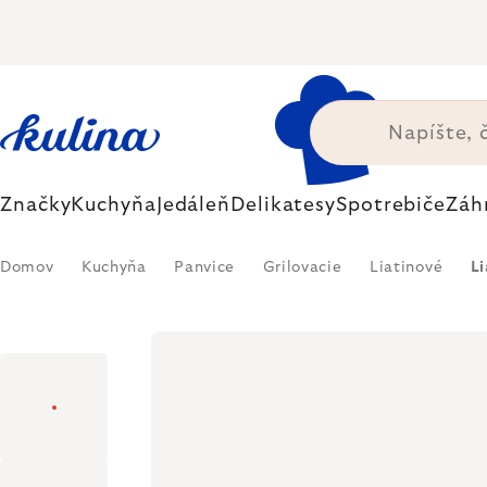
Prejsť
na
obsah
Značky
Kuchyňa
Jedáleň
Delikatesy
Spotrebiče
Záh
Domov
Kuchyňa
Panvice
Grilovacie
Liatinové
Li