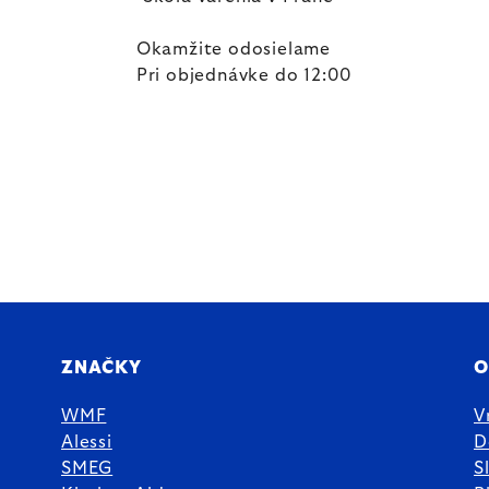
Okamžite odosielame
Pri objednávke do 12:00
ZNAČKY
O
WMF
V
Alessi
D
SMEG
S