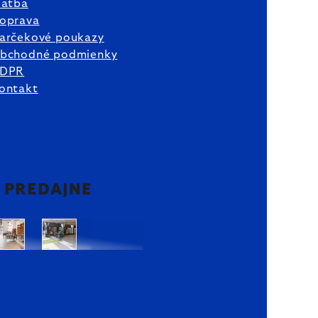
latba
oprava
arčekové poukazy
bchodné podmienky
DPR
ontakt
2 PREDAJNE
Bratislava
Bratislava
OC
OC
Danubia
Central