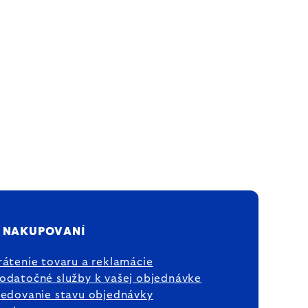
 NAKUPOVANÍ
rátenie tovaru a reklamácie
odatočné služby k vašej objednávke
ledovanie stavu objednávky