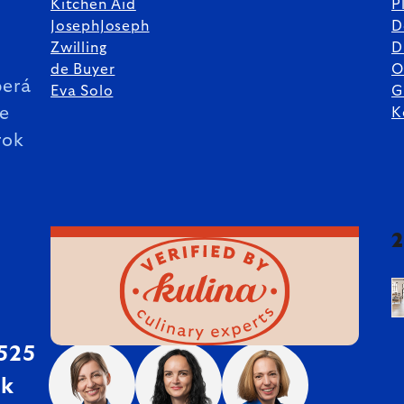
Kitchen Aid
P
JosephJoseph
D
%
Zwilling
D
de Buyer
O
erá
Eva Solo
G
ie
K
rok
 525
sk