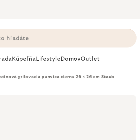
rada
Kúpeľňa
Lifestyle
Domov
Outlet
atinová grilovacia panvica čierna 26 × 26 cm Staub