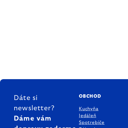
ZÁPÄTIE
OBCHOD
Dáte si
newsletter?
Kuchyňa
Jedáleň
Dáme vám
Spotrebiče