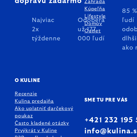
dopravu zadarmo
Záhrada
Kúpeľňa
85 
Lifestyle
Najviac
Odoberá
ľudí
Domov
2x
už 177
odob
Outlet
týždenne
000 ľudí
dlhš
ako 
O KULINE
Recenzie
SME TU PRE VÁS
Kulina predajňa
Ako uplatniť darčekový
poukaz
+421 232 195
Často kladené otázky
info@kulina.
Prvýkrát v Kuline