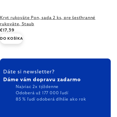
Kryt rukoväte Pon, sada 2 ks, pre šesťhranné
rukoväte, Staub
€17,39
DO KOŠÍKA
ZÁPÄTIE
Dáte si newsletter?
Dáme vám dopravu zadarmo
Najviac 2x týždenne
Odoberá už 177 000 ľudí
85 % ľudí odoberá dlhšie ako rok