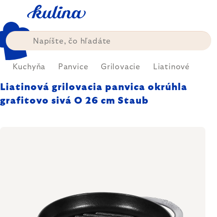
Prejsť
na
obsah
Kuchyňa
Panvice
Grilovacie
Liatinové
Liatinová grilovacia panvica okrúhla
grafitovo sivá O 26 cm Staub