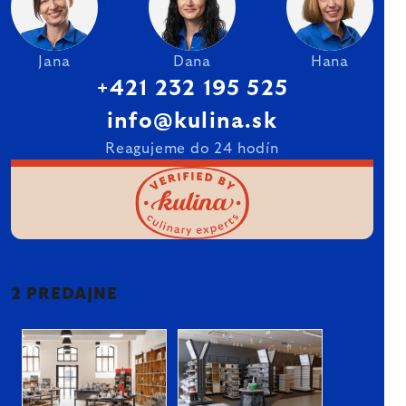
Jana
Dana
Hana
+421 232 195 525
info@kulina.sk
Reagujeme do 24 hodín
2 PREDAJNE