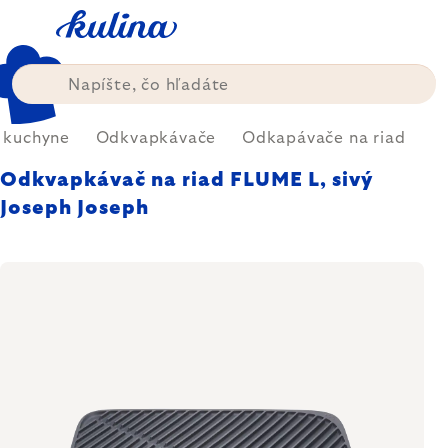
Prejsť
na
obsah
 kuchyne
Odkvapkávače
Odkapávače na riad
Odkvapkávač na riad FLUME L, sivý
Joseph Joseph