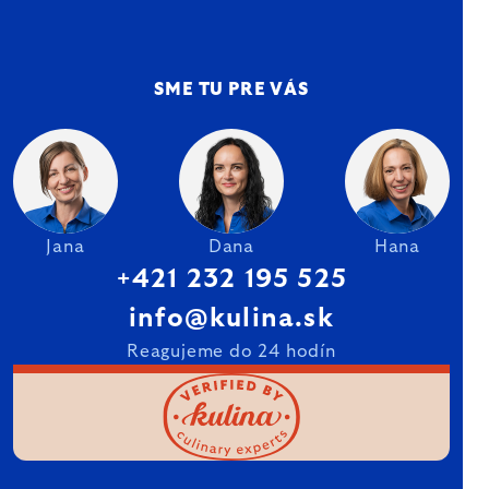
SME TU PRE VÁS
Jana
Dana
Hana
+421 232 195 525
info@kulina.sk
Reagujeme do 24 hodín