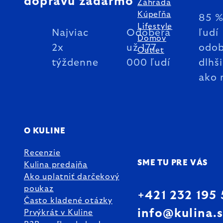
dopravu zadarmo
Záhrada
Kúpeľňa
85 
Lifestyle
Najviac
Odoberá
ľudí
Domov
2x
už 177
odob
Outlet
týždenne
000 ľudí
dlhš
ako 
O KULINE
Recenzie
SME TU PRE VÁS
Kulina predajňa
Ako uplatniť darčekový
poukaz
+421 232 195
Často kladené otázky
info@kulina.
Prvýkrát v Kuline