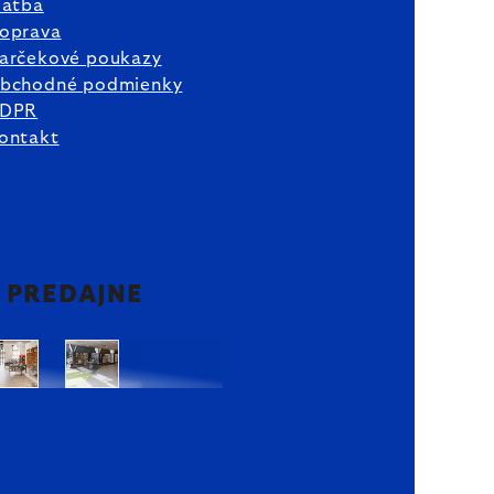
latba
oprava
arčekové poukazy
bchodné podmienky
DPR
ontakt
2 PREDAJNE
Bratislava
Bratislava
OC
OC
Danubia
Central