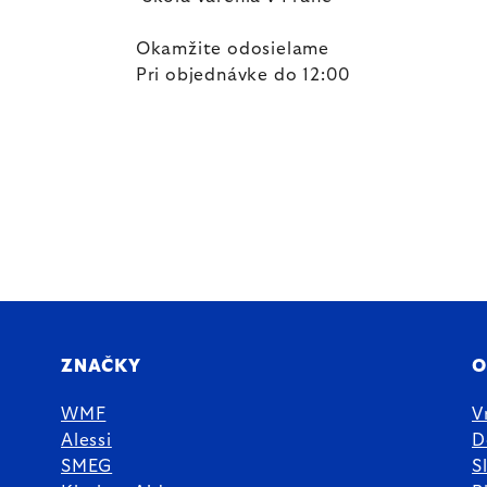
Okamžite odosielame
Pri objednávke do 12:00
ZNAČKY
O
WMF
V
Alessi
D
SMEG
S