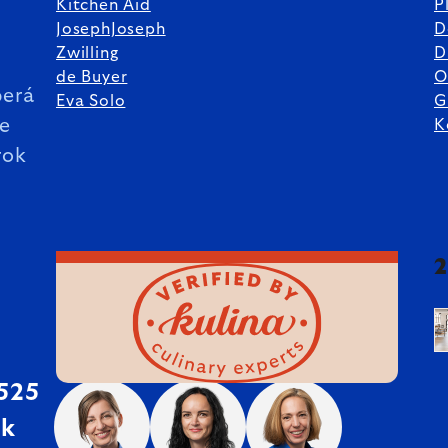
Kitchen Aid
P
JosephJoseph
D
%
Zwilling
D
de Buyer
O
erá
Eva Solo
G
ie
K
rok
 525
sk