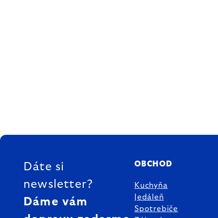
ZÁPÄTIE
OBCHOD
Dáte si
newsletter?
Kuchyňa
Jedáleň
Dáme vám
Spotrebiče