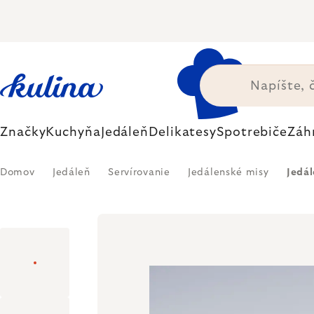
Prejsť
na
obsah
Značky
Kuchyňa
Jedáleň
Delikatesy
Spotrebiče
Záh
Domov
Jedáleň
Servírovanie
Jedálenské misy
Jedál