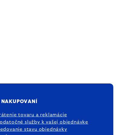
 NAKUPOVANÍ
rátenie tovaru a reklamácie
odatočné služby k vašej objednávke
ledovanie stavu objednávky