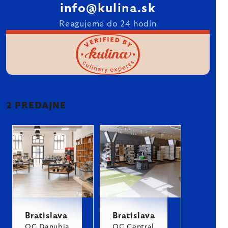
info@kulina.sk
Reagujeme do 24 hodín
2 PREDAJNE
Bratislava
Bratislava
OC Danubia
OC Central