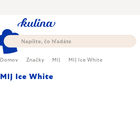
Prejsť
na
obsah
Domov
Značky
MIJ
MIJ Ice White
MIJ Ice White