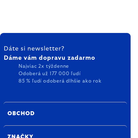
ZÁPÄTIE
Dáte si newsletter?
Dáme vám dopravu zadarmo
Najviac 2x týždenne
Odoberá už 177 000 ľudí
85 % ľudí odoberá dlhšie ako rok
OBCHOD
ZNAČKY