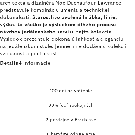
architekta a dizajnéra Noé Duchaufour-Lawrance
predstavuje kombináciu umenia a technickej
dokonalosti.
Starostlivo zvolená hrúbka, línie,
výška, to všetko je výsledkom dlhého procesu
návrhov jedálenského servisu tejto kolekcie
.
Výsledok prezentuje dokonalú ľahkosť a eleganciu
na jedálenskom stole. Jemné línie dodávajú kolekcii
vzdušnosť a poetickosť.
Detailné informácie
100 dní na vrátenie
99% ľudí spokojných
2 predajne v Bratislave
Okamžite odosielame