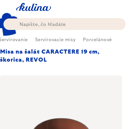
Prejsť
na
obsah
Servírovanie
Servírovacie misy
Porcelánové
Misa na šalát CARACTERE 19 cm,
škorica, REVOL