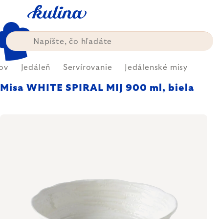
Prejsť
na
obsah
ov
Jedáleň
Servírovanie
Jedálenské misy
Misa WHITE SPIRAL MIJ 900 ml, biela