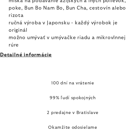
miska na podávanie ázijských a iných polievok,
poke, Bun Bo Nam Bo, Bun Cha, cestovín alebo
rizota
ručná výroba v Japonsku - každý výrobok je
originál
možno umývať v umývačke riadu a mikrovlnnej
rúre
Detailné informácie
100 dní na vrátenie
99% ľudí spokojných
2 predajne v Bratislave
Okamžite odosielame