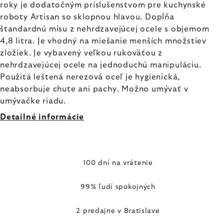
roky je dodatočným príslušenstvom pre kuchynské
roboty Artisan so sklopnou hlavou. Dopĺňa
štandardnú misu z nehrdzavejúcej ocele s objemom
4,8 litra. Je vhodný na miešanie menších množstiev
zložiek. Je vybavený veľkou rukoväťou z
nehrdzavejúcej ocele na jednoduchú manipuláciu.
Použitá leštená nerezová oceľ je hygienická,
neabsorbuje chute ani pachy. Možno umývať v
umývačke riadu.
Detailné informácie
100 dní na vrátenie
99% ľudí spokojných
2 predajne v Bratislave