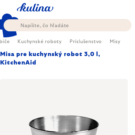
Prejsť
na
obsah
biče
Kuchynské roboty
Príslušenstvo
Misy
Misa pre kuchynský robot 3,0 l,
KitchenAid