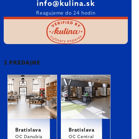
info@kulina.sk
Reagujeme do 24 hodín
2 PREDAJNE
Bratislava
Bratislava
OC Danubia
OC Central