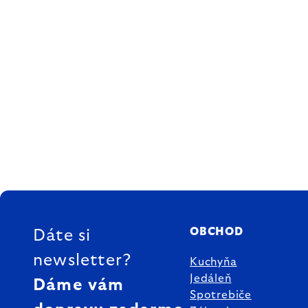
ZÁPÄTIE
OBCHOD
Dáte si
newsletter?
Kuchyňa
Jedáleň
Dáme vám
Spotrebiče