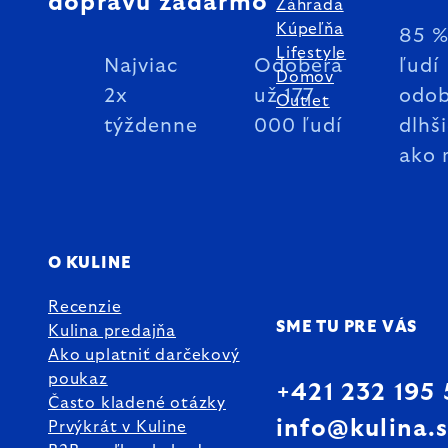
dopravu zadarmo
Záhrada
Kúpeľňa
85 
Lifestyle
Najviac
Odoberá
ľudí
Domov
2x
už 177
odob
Outlet
týždenne
000 ľudí
dlhš
ako 
O KULINE
Recenzie
SME TU PRE VÁS
Kulina predajňa
Ako uplatniť darčekový
poukaz
+421 232 195
Často kladené otázky
info@kulina.
Prvýkrát v Kuline