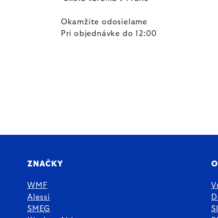
Okamžite odosielame
Pri objednávke do 12:00
ZNAČKY
O
WMF
V
Alessi
D
SMEG
S