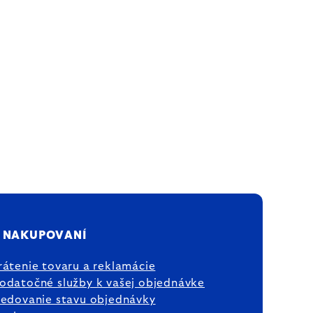
 NAKUPOVANÍ
rátenie tovaru a reklamácie
odatočné služby k vašej objednávke
ledovanie stavu objednávky