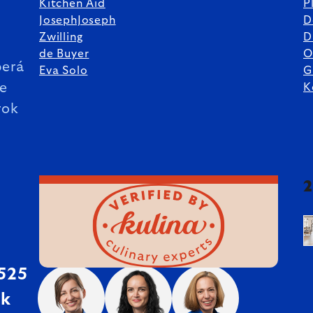
Kitchen Aid
P
JosephJoseph
D
%
Zwilling
D
de Buyer
O
erá
Eva Solo
G
ie
K
rok
 525
sk