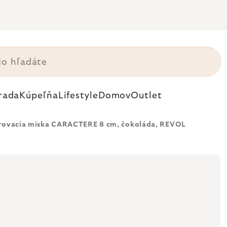
rada
Kúpeľňa
Lifestyle
Domov
Outlet
írovacia miska CARACTERE 8 cm, čokoláda, REVOL