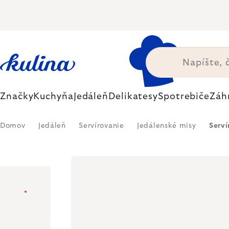
Prejsť
na
obsah
Značky
Kuchyňa
Jedáleň
Delikatesy
Spotrebiče
Záh
Domov
Jedáleň
Servírovanie
Jedálenské misy
Serv