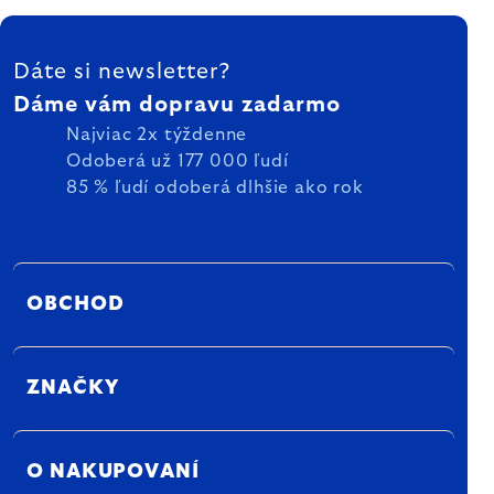
ZÁPÄTIE
Dáte si newsletter?
Dáme vám dopravu zadarmo
Najviac 2x týždenne
Odoberá už 177 000 ľudí
85 % ľudí odoberá dlhšie ako rok
OBCHOD
ZNAČKY
O NAKUPOVANÍ