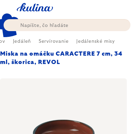
Prejsť
na
obsah
ov
Jedáleň
Servírovanie
Jedálenské misy
Miska na omáčku CARACTERE 7 cm, 34
ml, škorica, REVOL