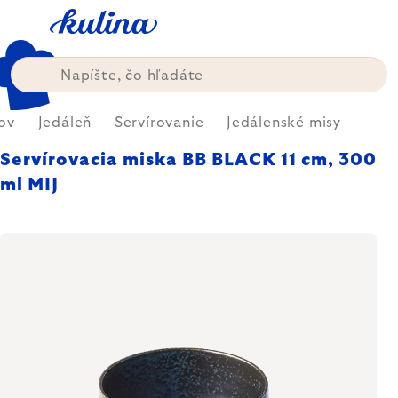
Prejsť
na
obsah
ov
Jedáleň
Servírovanie
Jedálenské misy
Servírovacia miska BB BLACK 11 cm, 300
ml MIJ