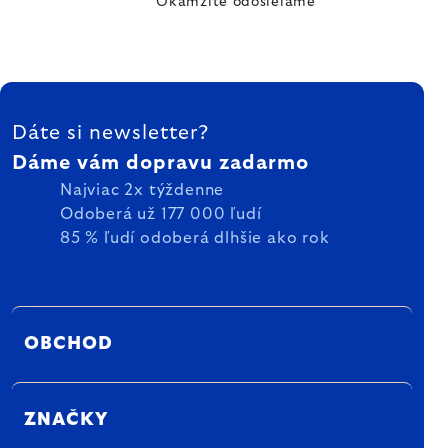
Okamžite odosielame
ZÁPÄTIE
Dáte si newsletter?
Dáme vám dopravu zadarmo
Najviac 2x týždenne
Odoberá už 177 000 ľudí
85 % ľudí odoberá dlhšie ako rok
OBCHOD
ZNAČKY