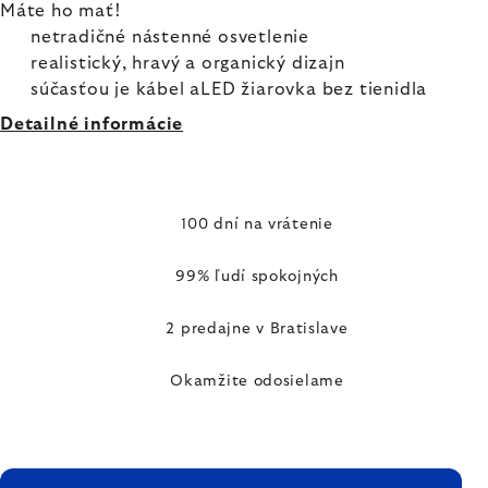
Máte ho mať!
netradičné nástenné osvetlenie
realistický, hravý a organický dizajn
súčasťou je kábel aLED žiarovka bez tienidla
Detailné informácie
100 dní na vrátenie
99% ľudí spokojných
2 predajne v Bratislave
Okamžite odosielame
ZÁPÄTIE