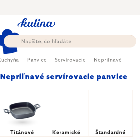
Prejsť
na
obsah
Kuchyňa
Panvice
Servírovacie
Nepriľnavé
Nepriľnavé servírovacie panvice
Titánové
Keramické
Štandardné