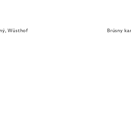
ený, Wüsthof
Brúsny k