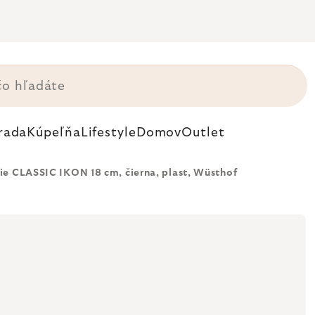
rada
Kúpeľňa
Lifestyle
Domov
Outlet
ie CLASSIC IKON 18 cm, čierna, plast, Wüsthof