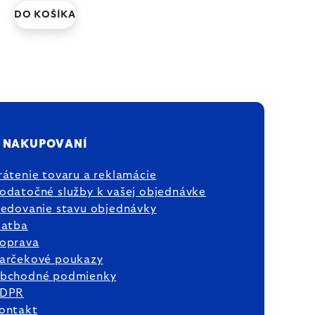
DO KOŠÍKA
 NAKUPOVANÍ
rátenie tovaru a reklamácie
odatočné služby k vašej objednávke
ledovanie stavu objednávky
latba
oprava
arčekové poukazy
bchodné podmienky
DPR
ontakt