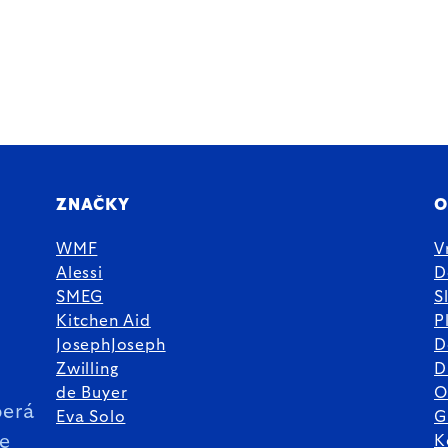
ZNAČKY
O
WMF
V
Alessi
D
SMEG
S
Kitchen Aid
P
JosephJoseph
D
%
Zwilling
D
de Buyer
O
erá
Eva Solo
G
ie
K