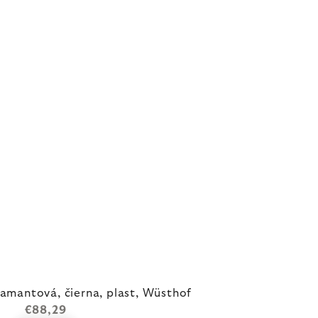
iamantová, čierna, plast, Wüsthof
€88,29