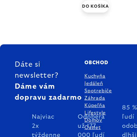
DO KOŠÍKA
ZÁPÄTIE
OBCHOD
Dáte si
newsletter?
Kuchyňa
Jedáleň
Dáme vám
Spotrebiče
dopravu zadarmo
Záhrada
Kúpeľňa
85 
Lifestyle
Najviac
Odoberá
ľudí
Domov
2x
už 177
odob
Outlet
týždenne
000 ľudí
dlhš