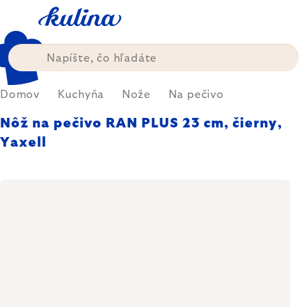
Prejsť
na
obsah
Domov
Kuchyňa
Nože
Na pečivo
Nôž na pečivo RAN PLUS 23 cm, čierny,
Yaxell