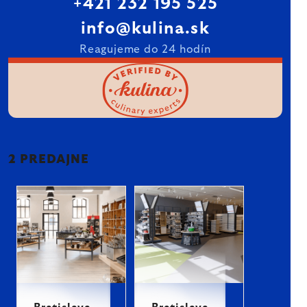
+421 232 195 525
info@kulina.sk
Reagujeme do 24 hodín
2 PREDAJNE