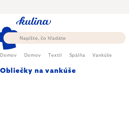
Prejsť
na
obsah
Domov
Domov
Textil
Spálňa
Vankúše
Obliečky na vankúše