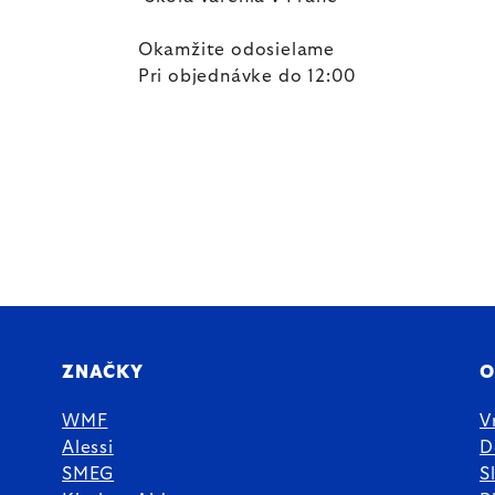
Okamžite odosielame
Pri objednávke do 12:00
ZNAČKY
O
WMF
V
Alessi
D
SMEG
S