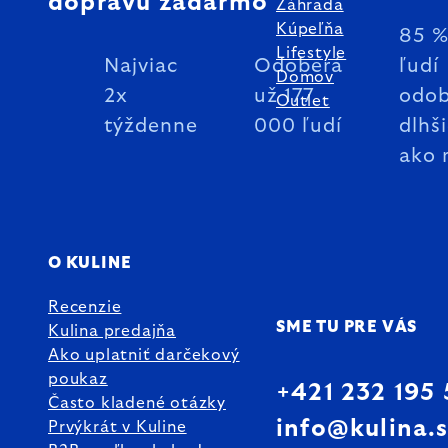
dopravu zadarmo
Záhrada
Kúpeľňa
85 
Lifestyle
Najviac
Odoberá
ľudí
Domov
2x
už 177
odob
Outlet
týždenne
000 ľudí
dlhš
ako 
O KULINE
Recenzie
SME TU PRE VÁS
Kulina predajňa
Ako uplatniť darčekový
poukaz
+421 232 195
Často kladené otázky
info@kulina.
Prvýkrát v Kuline