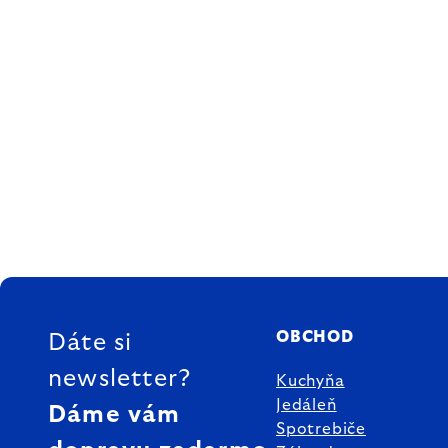
ZÁPÄTIE
OBCHOD
Dáte si
newsletter?
Kuchyňa
Jedáleň
Dáme vám
Spotrebiče