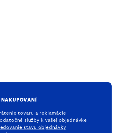
 NAKUPOVANÍ
rátenie tovaru a reklamácie
odatočné služby k vašej objednávke
ledovanie stavu objednávky