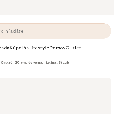
rada
Kúpeľňa
Lifestyle
Domov
Outlet
Kastról 20 cm, čerešňa, liatina, Staub