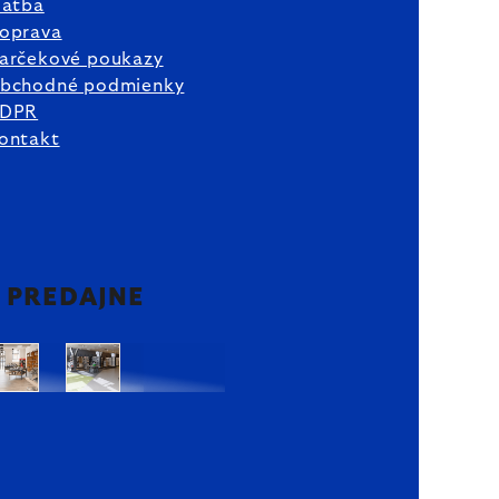
latba
oprava
arčekové poukazy
bchodné podmienky
DPR
ontakt
2 PREDAJNE
Bratislava
Bratislava
OC
OC
Danubia
Central