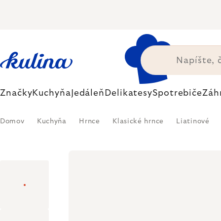
Prejsť
na
obsah
Značky
Kuchyňa
Jedáleň
Delikatesy
Spotrebiče
Záh
Domov
Kuchyňa
Hrnce
Klasické hrnce
Liatinové