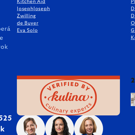
Kitchen Aid
P
JosephJoseph
D
%
Zwilling
D
de Buyer
O
erá
Eva Solo
G
ie
K
rok
 525
sk