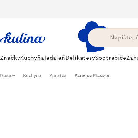
Prejsť
na
obsah
Značky
Kuchyňa
Jedáleň
Delikatesy
Spotrebiče
Záh
Domov
Kuchyňa
Panvice
Panvice Mauviel