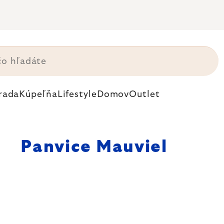
rada
Kúpeľňa
Lifestyle
Domov
Outlet
Panvice Mauviel