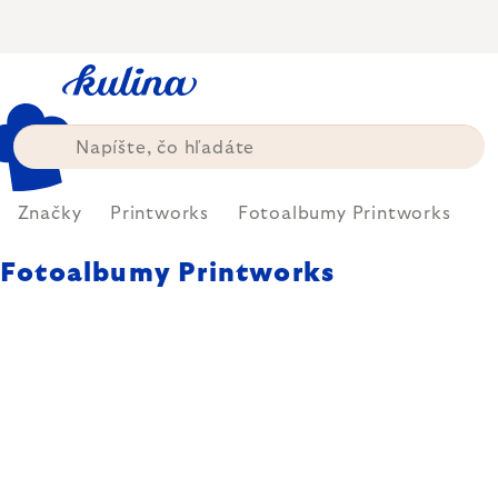
Prejsť
na
obsah
Značky
Printworks
Fotoalbumy Printworks
Fotoalbumy Printworks