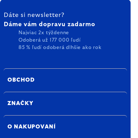
ZÁPÄTIE
Dáte si newsletter?
Dáme vám dopravu zadarmo
Najviac 2x týždenne
Odoberá už 177 000 ľudí
85 % ľudí odoberá dlhšie ako rok
OBCHOD
ZNAČKY
O NAKUPOVANÍ