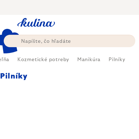
Prejsť
na
obsah
eľňa
Kozmetické potreby
Manikúra
Pilníky
Pilníky