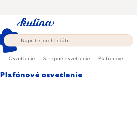
Prejsť
na
obsah
v
Osvetlenie
Stropné osvetlenie
Plafónové
Plafónové osvetlenie