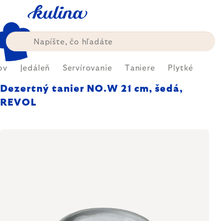
Prejsť
na
obsah
ov
Jedáleň
Servírovanie
Taniere
Plytké
Dezertný tanier NO.W 21 cm, šedá,
REVOL