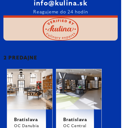
info@kulina.sk
Reagujeme do 24 hodín
2 PREDAJNE
Bratislava
Bratislava
OC Danubia
OC Central