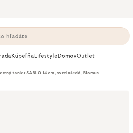
rada
Kúpeľňa
Lifestyle
Domov
Outlet
ertný tanier SABLO 14 cm, svetlošedá, Blomus