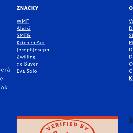
ZNAČKY
O
WMF
V
Alessi
D
SMEG
S
Kitchen Aid
P
JosephJoseph
D
%
Zwilling
D
de Buyer
O
erá
Eva Solo
G
ie
K
rok