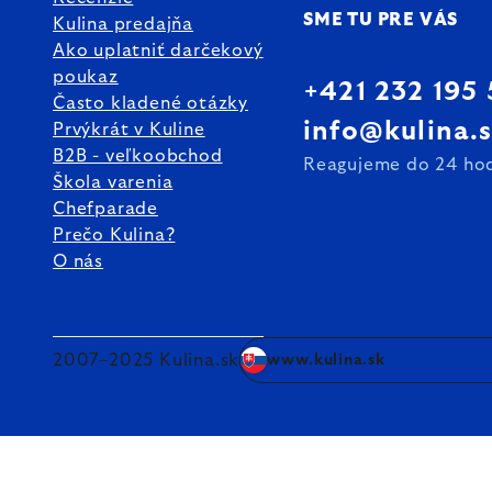
SME TU PRE VÁS
Kulina predajňa
Ako uplatniť darčekový
poukaz
+421 232 195
Často kladené otázky
info@kulina.
Prvýkrát v Kuline
B2B - veľkoobchod
Reagujeme do 24 ho
Škola varenia
Chefparade
Prečo Kulina?
O nás
2007–2025 Kulina.sk
www.kulina.sk