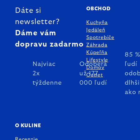
OBCHOD
Dáte si
newsletter?
Kuchyňa
Jedáleň
Dáme vám
Spotrebiče
dopravu zadarmo
Záhrada
Kúpeľňa
85 
Lifestyle
Najviac
Odoberá
ľudí
Domov
2x
už 177
odob
Outlet
týždenne
000 ľudí
dlhš
ako 
O KULINE
Recenzie