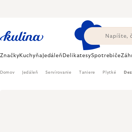
Prejsť
na
obsah
Značky
Kuchyňa
Jedáleň
Delikatesy
Spotrebiče
Záh
Domov
Jedáleň
Servírovanie
Taniere
Plytké
Dez