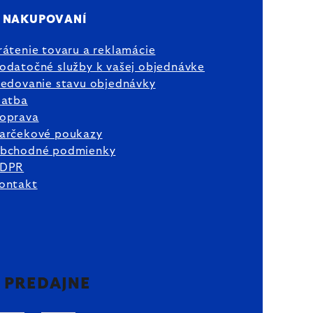
 NAKUPOVANÍ
rátenie tovaru a reklamácie
odatočné služby k vašej objednávke
ledovanie stavu objednávky
latba
oprava
arčekové poukazy
bchodné podmienky
DPR
ontakt
2 PREDAJNE