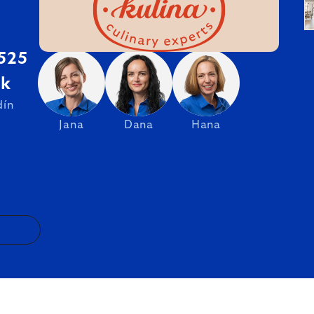
 525
sk
dín
Jana
Dana
Hana