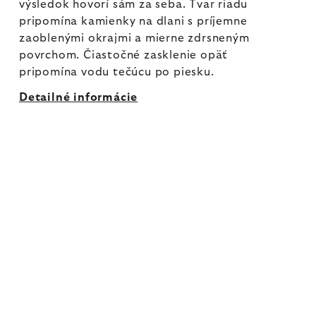
výsledok hovorí sám za seba. Tvar riadu
pripomína kamienky na dlani s príjemne
zaoblenými okrajmi a mierne zdrsneným
povrchom. Čiastočné zasklenie opäť
pripomína vodu tečúcu po piesku.
Detailné informácie