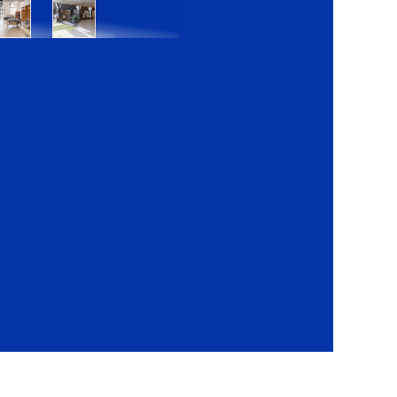
Bratislava
Bratislava
OC
OC
Danubia
Central