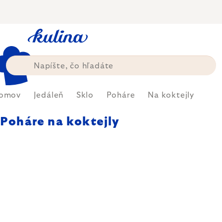
Prejsť
na
obsah
omov
Jedáleň
Sklo
Poháre
Na koktejly
Poháre na koktejly