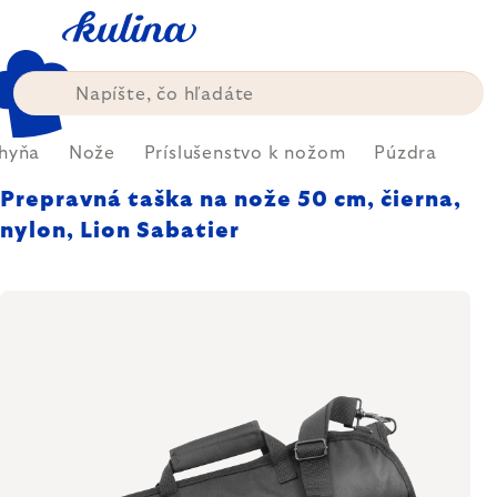
Prejsť
na
obsah
hyňa
Nože
Príslušenstvo k nožom
Púzdra
Prepravná taška na nože 50 cm, čierna,
nylon, Lion Sabatier