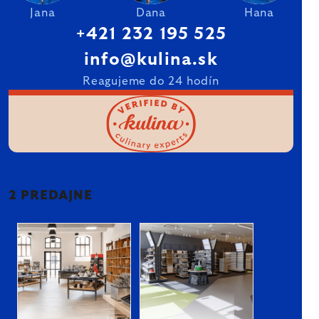
Jana
Dana
Hana
+421 232 195 525
info@kulina.sk
Reagujeme do 24 hodín
2 PREDAJNE