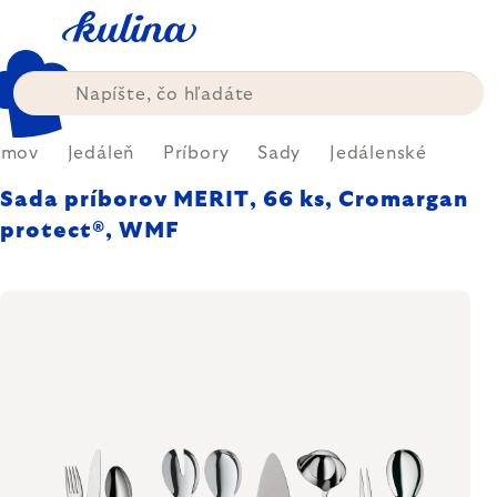
Prejsť
na
obsah
omov
Jedáleň
Príbory
Sady
Jedálenské
Sada príborov MERIT, 66 ks, Cromargan
protect®, WMF