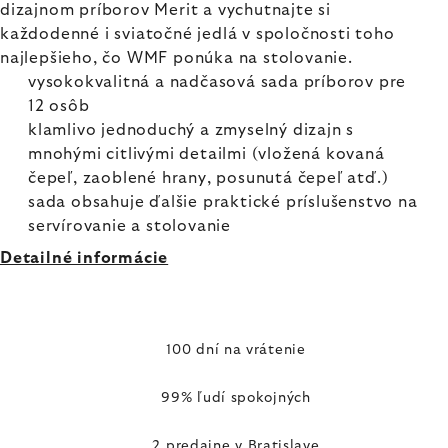
dizajnom príborov Merit a vychutnajte si
každodenné i sviatočné jedlá v spoločnosti toho
najlepšieho, čo WMF ponúka na stolovanie.
vysokokvalitná a nadčasová sada príborov pre
12 osôb
klamlivo jednoduchý a zmyselný dizajn s
mnohými citlivými detailmi (vložená kovaná
čepeľ, zaoblené hrany, posunutá čepeľ atď.)
sada obsahuje ďalšie praktické príslušenstvo na
servírovanie a stolovanie
Detailné informácie
100 dní na vrátenie
99% ľudí spokojných
2 predajne v Bratislave