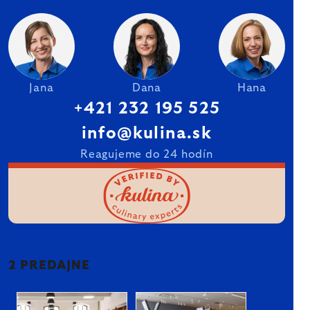
Jana
Dana
Hana
+421 232 195 525
info@kulina.sk
Reagujeme do 24 hodín
2 PREDAJNE