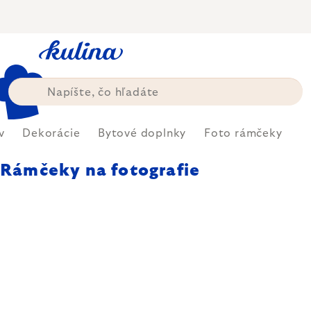
Prejsť
na
obsah
v
Dekorácie
Bytové doplnky
Foto rámčeky
Rámčeky na fotografie