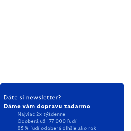
ZÁPÄTIE
Dáte si newsletter?
Dáme vám dopravu zadarmo
Najviac 2x týždenne
Odoberá už 177 000 ľudí
85 % ľudí odoberá dlhšie ako rok