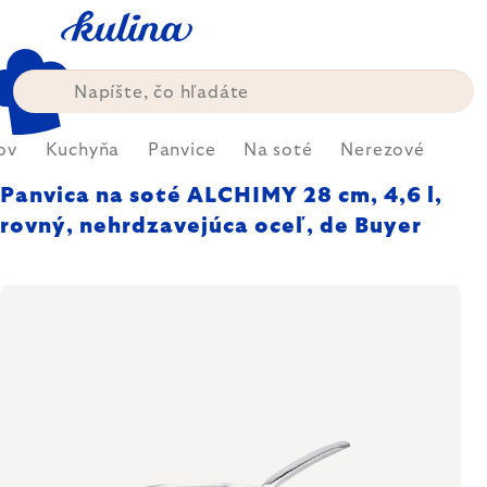
Prejsť
na
obsah
ov
Kuchyňa
Panvice
Na soté
Nerezové
Panvica na soté ALCHIMY 28 cm, 4,6 l,
rovný, nehrdzavejúca oceľ, de Buyer