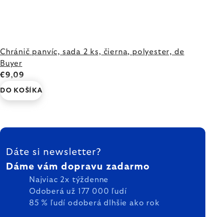
Chránič panvíc, sada 2 ks, čierna, polyester, de
Buyer
€9,09
DO KOŠÍKA
ZÁPÄTIE
Dáte si newsletter?
Dáme vám dopravu zadarmo
Najviac 2x týždenne
Odoberá už 177 000 ľudí
85 % ľudí odoberá dlhšie ako rok