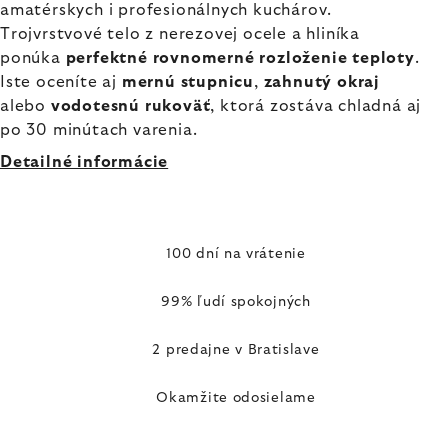
amatérskych i profesionálnych kuchárov.
Trojvrstvové telo z nerezovej ocele a hliníka
ponúka
perfektné rovnomerné rozloženie teploty
.
Iste oceníte aj
mernú stupnicu
,
zahnutý okraj
alebo
vodotesnú rukoväť
, ktorá zostáva chladná aj
po 30 minútach varenia.
Detailné informácie
100 dní na vrátenie
99% ľudí spokojných
2 predajne v Bratislave
Okamžite odosielame