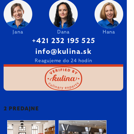
Jana
Dana
Hana
+421 232 195 525
info@kulina.sk
Reagujeme do 24 hodín
2 PREDAJNE