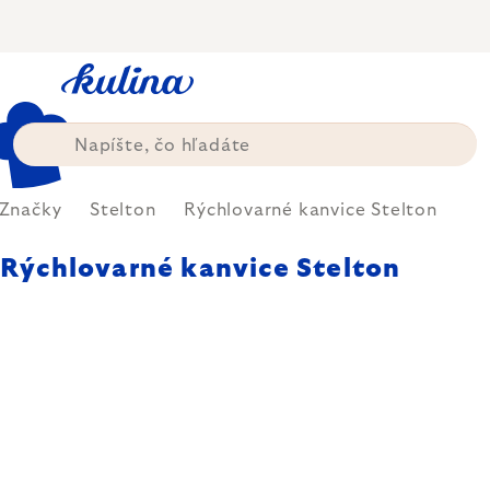
Prejsť
na
obsah
Značky
Stelton
Rýchlovarné kanvice Stelton
Rýchlovarné kanvice Stelton