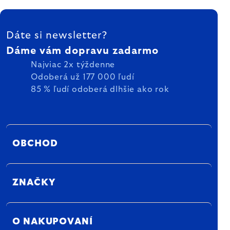
ZÁPÄTIE
Dáte si newsletter?
Dáme vám dopravu zadarmo
Najviac 2x týždenne
Odoberá už 177 000 ľudí
85 % ľudí odoberá dlhšie ako rok
OBCHOD
ZNAČKY
O NAKUPOVANÍ