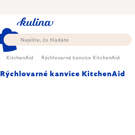
Prejsť
na
obsah
KitchenAid
Rýchlovarné kanvice KitchenAid
Rýchlovarné kanvice KitchenAid