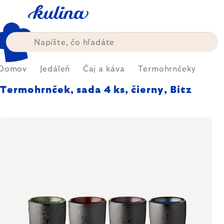
Prejsť
na
obsah
Domov
Jedáleň
Čaj a káva
Termohrnčeky
Termohrnček, sada 4 ks, čierny, Bitz