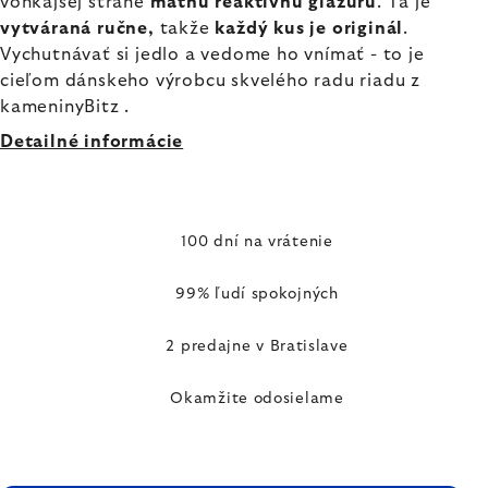
vonkajšej strane
matnú reaktívnu glazúru
. Tá je
vytváraná ručne,
takže
každý kus je originál
.
Vychutnávať si jedlo a vedome ho vnímať - to je
cieľom dánskeho výrobcu skvelého radu riadu z
kameninyBitz .
Detailné informácie
100 dní na vrátenie
99% ľudí spokojných
2 predajne v Bratislave
Okamžite odosielame