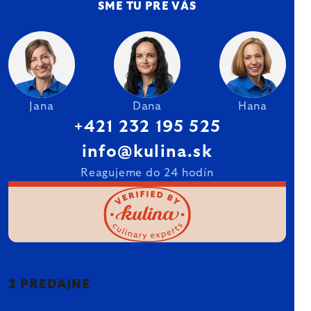
SME TU PRE VÁS
Jana
Dana
Hana
+421 232 195 525
info@kulina.sk
Reagujeme do 24 hodín
2 PREDAJNE