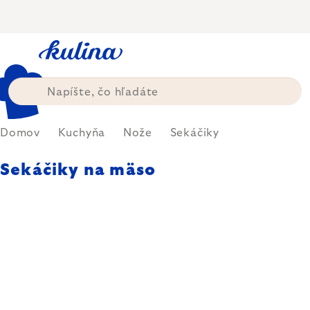
Prejsť
na
obsah
Domov
Kuchyňa
Nože
Sekáčiky
Sekáčiky na mäso