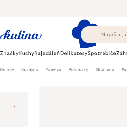
Prejsť
na
obsah
Značky
Kuchyňa
Jedáleň
Delikatesy
Spotrebiče
Záh
Domov
Kuchyňa
Panvice
Pokrievky
Sklenené
Po