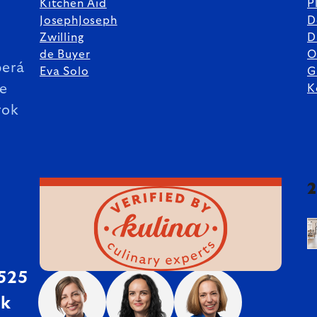
Kitchen Aid
P
JosephJoseph
D
%
Zwilling
D
de Buyer
O
erá
Eva Solo
G
ie
K
rok
 525
sk