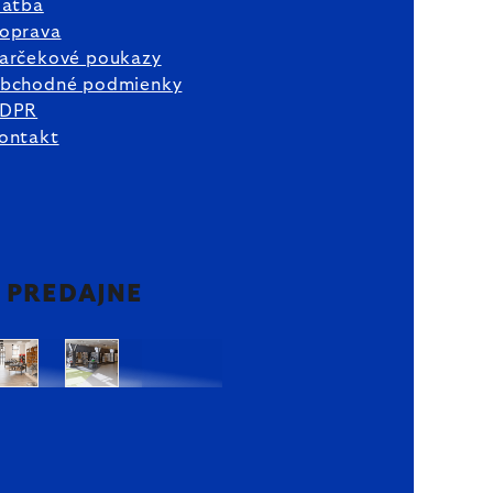
latba
oprava
arčekové poukazy
bchodné podmienky
DPR
ontakt
2 PREDAJNE
Bratislava
Bratislava
OC
OC
Danubia
Central