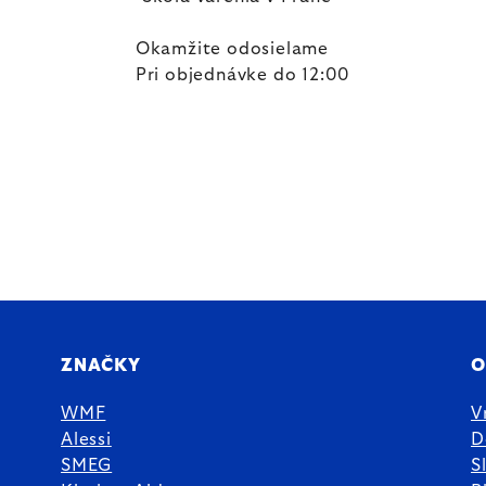
Okamžite odosielame
Pri objednávke do 12:00
ZNAČKY
O
WMF
V
Alessi
D
SMEG
S