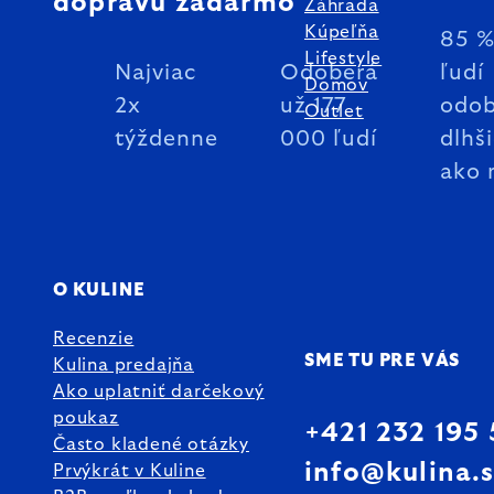
dopravu zadarmo
Záhrada
Kúpeľňa
85 
Lifestyle
Najviac
Odoberá
ľudí
Domov
2x
už 177
odob
Outlet
týždenne
000 ľudí
dlhš
ako 
O KULINE
Recenzie
SME TU PRE VÁS
Kulina predajňa
Ako uplatniť darčekový
poukaz
+421 232 195
Často kladené otázky
info@kulina.
Prvýkrát v Kuline