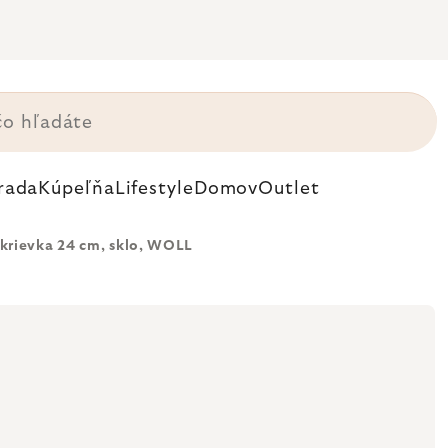
rada
Kúpeľňa
Lifestyle
Domov
Outlet
krievka 24 cm, sklo, WOLL