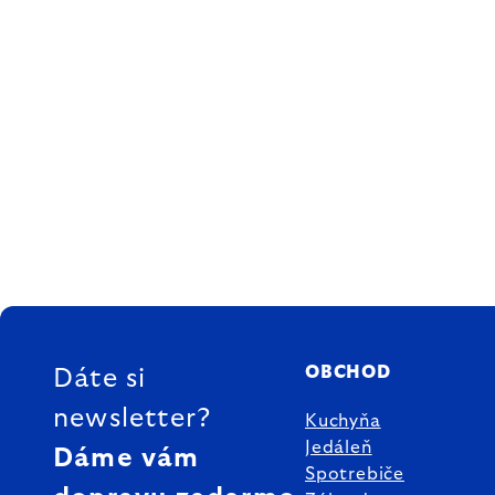
ZÁPÄTIE
OBCHOD
Dáte si
newsletter?
Kuchyňa
Jedáleň
Dáme vám
Spotrebiče