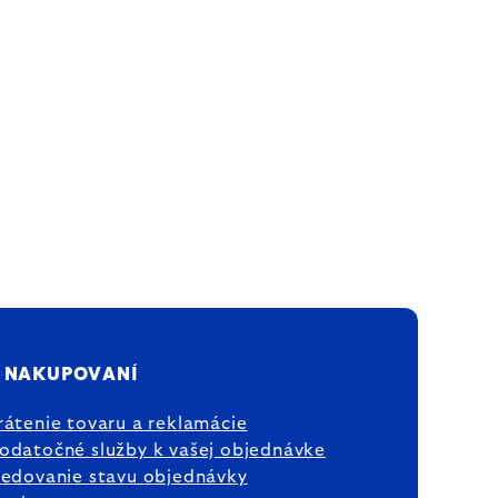
 NAKUPOVANÍ
rátenie tovaru a reklamácie
odatočné služby k vašej objednávke
ledovanie stavu objednávky