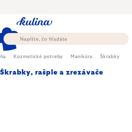
Prejsť
na
obsah
ľňa
Kozmetické potreby
Manikúra
Škrabky
Škrabky, rašple a zrezávače