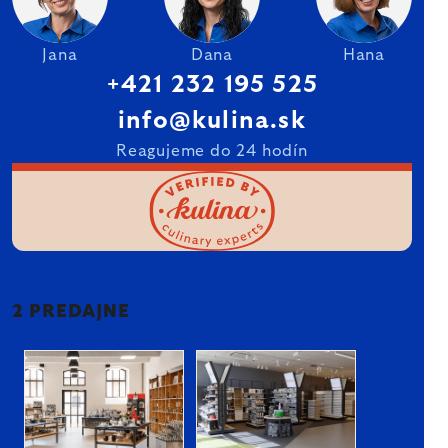
Jana
Dana
Hana
+421 232 195 525
info@kulina.sk
Reagujeme do 24 hodín
2 PREDAJNE