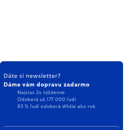
ZÁPÄTIE
Dáte si newsletter?
Dáme vám dopravu zadarmo
Najviac 2x týždenne
Odoberá už 177 000 ľudí
85 % ľudí odoberá dlhšie ako rok