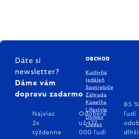
ZÁPÄTIE
OBCHOD
Dáte si
newsletter?
Kuchyňa
Jedáleň
Dáme vám
Spotrebiče
dopravu zadarmo
Záhrada
Kúpeľňa
85 
Lifestyle
Najviac
Odoberá
ľudí
Domov
2x
už 177
odob
Outlet
týždenne
000 ľudí
dlhš