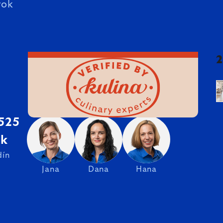
rok
 525
sk
dín
Jana
Dana
Hana