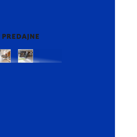
2 PREDAJNE
Bratislava
Bratislava
OC
OC
Danubia
Central