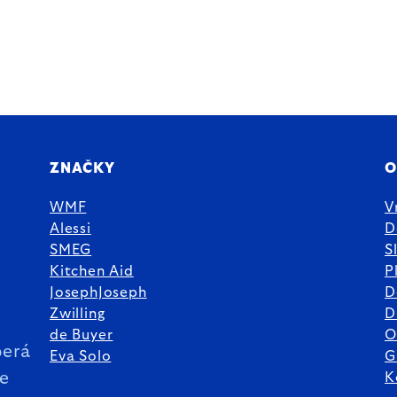
ZNAČKY
O
WMF
V
Alessi
D
SMEG
S
Kitchen Aid
P
JosephJoseph
D
%
Zwilling
D
de Buyer
O
erá
Eva Solo
G
ie
K