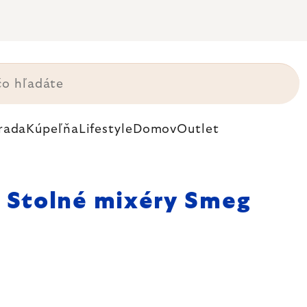
rada
Kúpeľňa
Lifestyle
Domov
Outlet
Stolné mixéry Smeg