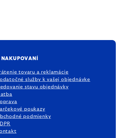
 NAKUPOVANÍ
rátenie tovaru a reklamácie
odatočné služby k vašej objednávke
ledovanie stavu objednávky
latba
oprava
arčekové poukazy
bchodné podmienky
DPR
ontakt