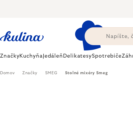
Prejsť
na
obsah
Značky
Kuchyňa
Jedáleň
Delikatesy
Spotrebiče
Záh
Domov
Značky
SMEG
Stolné mixéry Smeg