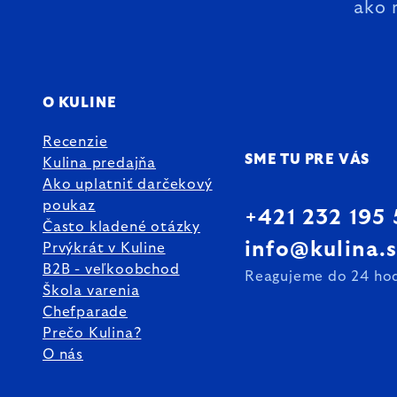
ako 
O KULINE
Recenzie
SME TU PRE VÁS
Kulina predajňa
Ako uplatniť darčekový
poukaz
+421 232 195
Často kladené otázky
info@kulina.
Prvýkrát v Kuline
B2B - veľkoobchod
Reagujeme do 24 ho
Škola varenia
Chefparade
Prečo Kulina?
O nás