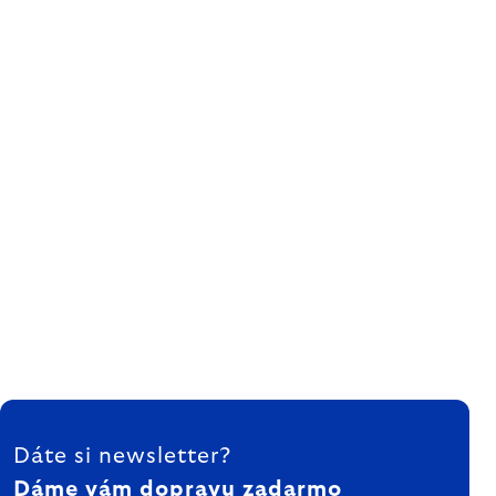
ZÁPÄTIE
Dáte si newsletter?
Dáme vám dopravu zadarmo