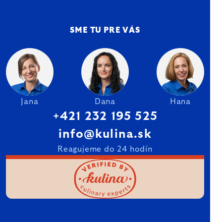
SME TU PRE VÁS
Jana
Dana
Hana
+421 232 195 525
info@kulina.sk
Reagujeme do 24 hodín