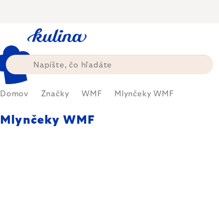
Prejsť
na
obsah
Domov
Značky
WMF
Mlynčeky WMF
Mlynčeky WMF