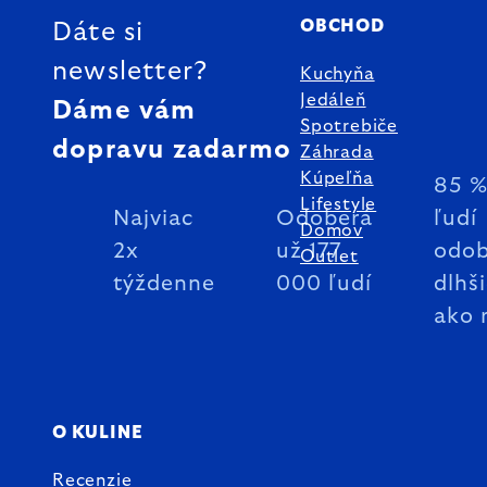
OBCHOD
Dáte si
newsletter?
Kuchyňa
Jedáleň
Dáme vám
Spotrebiče
dopravu zadarmo
Záhrada
Kúpeľňa
85 
Lifestyle
Najviac
Odoberá
ľudí
Domov
2x
už 177
odob
Outlet
týždenne
000 ľudí
dlhš
ako 
O KULINE
Recenzie