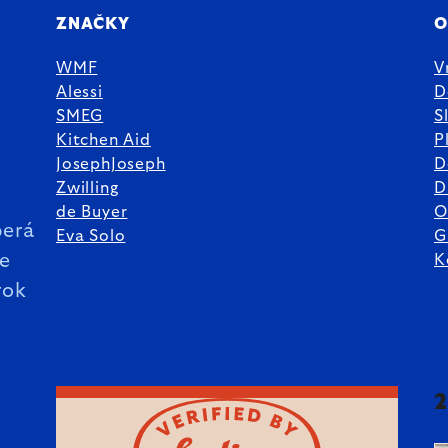
ZNAČKY
O
WMF
V
Alessi
D
SMEG
S
Kitchen Aid
P
JosephJoseph
D
%
Zwilling
D
de Buyer
O
erá
Eva Solo
G
ie
K
rok