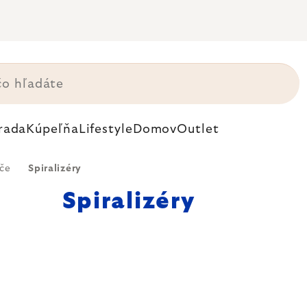
rada
Kúpeľňa
Lifestyle
Domov
Outlet
ače
Spiralizéry
Spiralizéry