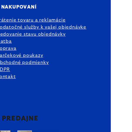
 NAKUPOVANÍ
rátenie tovaru a reklamácie
odatočné služby k vašej objednávke
ledovanie stavu objednávky
latba
oprava
arčekové poukazy
bchodné podmienky
DPR
ontakt
2 PREDAJNE