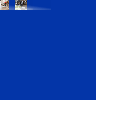
Bratislava
Bratislava
OC
OC
Danubia
Central