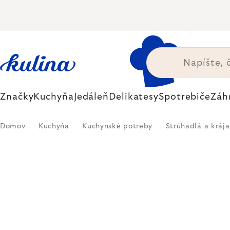
Prejsť
na
obsah
Značky
Kuchyňa
Jedáleň
Delikatesy
Spotrebiče
Záh
Domov
Kuchyňa
Kuchynské potreby
Strúhadlá a kráj