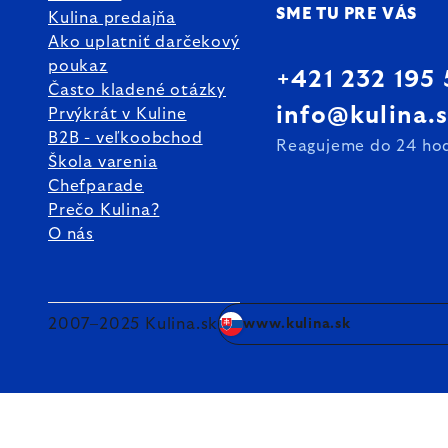
SME TU PRE VÁS
Kulina predajňa
Ako uplatniť darčekový
poukaz
+421 232 195
Často kladené otázky
info@kulina.
Prvýkrát v Kuline
B2B - veľkoobchod
Reagujeme do 24 ho
Škola varenia
Chefparade
Prečo Kulina?
O nás
2007–2025 Kulina.sk
www.kulina.sk