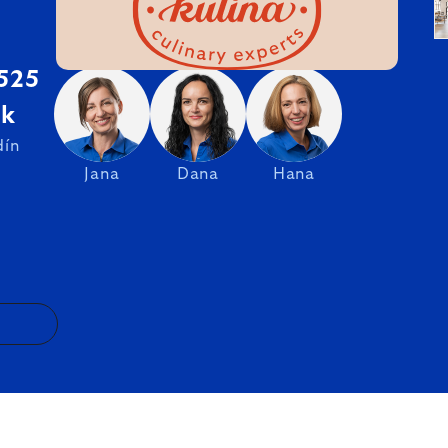
 525
sk
dín
Jana
Dana
Hana