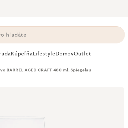
rada
Kúpeľňa
Lifestyle
Domov
Outlet
pivo BARREL AGED CRAFT 480 ml, Spiegelau