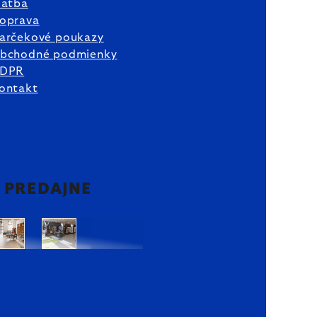
latba
oprava
arčekové poukazy
bchodné podmienky
DPR
ontakt
2 PREDAJNE
Bratislava
Bratislava
OC
OC
Danubia
Central