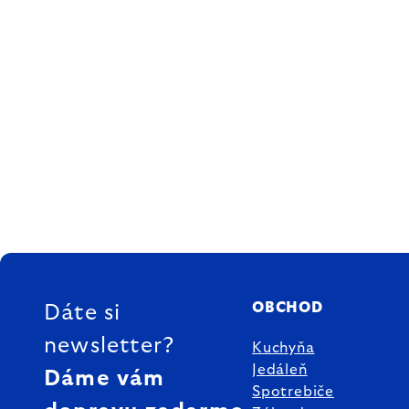
ZÁPÄTIE
OBCHOD
Dáte si
newsletter?
Kuchyňa
Jedáleň
Dáme vám
Spotrebiče