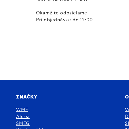
Okamžite odosielame
Pri objednávke do 12:00
ZNAČKY
O
WMF
V
Alessi
D
SMEG
S