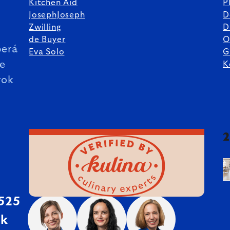
Kitchen Aid
P
JosephJoseph
D
%
Zwilling
D
de Buyer
O
erá
Eva Solo
G
ie
K
rok
 525
sk