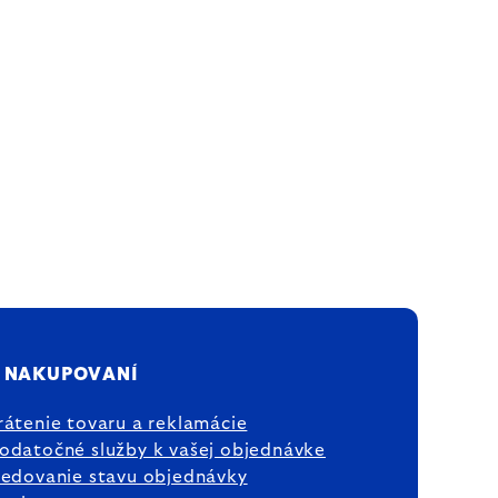
 NAKUPOVANÍ
rátenie tovaru a reklamácie
odatočné služby k vašej objednávke
ledovanie stavu objednávky