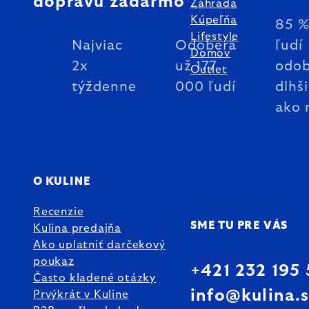
dopravu zadarmo
Záhrada
Kúpeľňa
85 
Lifestyle
Najviac
Odoberá
ľudí
Domov
2x
už 177
odob
Outlet
týždenne
000 ľudí
dlhš
ako 
O KULINE
Recenzie
SME TU PRE VÁS
Kulina predajňa
Ako uplatniť darčekový
poukaz
+421 232 195
Často kladené otázky
info@kulina.
Prvýkrát v Kuline