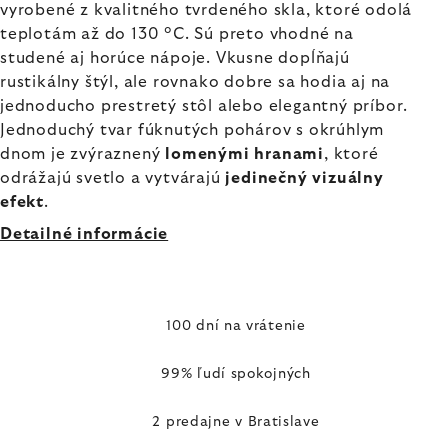
vyrobené z kvalitného tvrdeného skla, ktoré odolá
teplotám až do 130 °C. Sú preto vhodné na
studené aj horúce nápoje. Vkusne dopĺňajú
rustikálny štýl, ale rovnako dobre sa hodia aj na
jednoducho prestretý stôl alebo elegantný príbor.
Jednoduchý tvar fúknutých pohárov s okrúhlym
dnom je zvýraznený
lomenými hranami
, ktoré
odrážajú svetlo a vytvárajú
jedinečný vizuálny
efekt
.
Detailné informácie
100 dní na vrátenie
99% ľudí spokojných
2 predajne v Bratislave