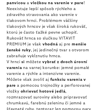
panvicou
a
vložkou na varenie v pare
!
Neexistuje lepší spôsob rýchleho a
zdravého stravovania ako varenie v
tlakovom hrnci. Problémom väčšiny
tlakových hrncov je však široká rukoväť,
ktorú je často ťažké pevne uchopiť.
Rukoväť hrnca so slučkou VITAVIT
PREMIUM je však
vhodná
aj pre
menšie
ženské ruky
, jej jedinečný tvar s otvorom
zabraňuje vykĺznutiu hrnca.
V hrnci
si
môžete
vybrať z dvoch úrovní
varenia
na varnej korunke: jemné pomalé
varenie a rýchle a intenzívne varenie.
Môžete však zvoliť aj
funkciu varenia v
pare
a pomocou trojnožky a perforovanej
vložky
ohrievať hotové jedlá
,
rozmrazovať suroviny alebo pripravovať
chrumkavú, farebnú zeleninu či jemné a
šťavnaté ryby, tentoraz len pomocou pary