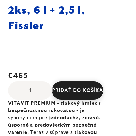
2ks, 6 l + 2,5 l,
Fissler
€465
PRIDAŤ DO KOŠÍKA
VITAVIT PREMIUM - tlakový hrniec s
bezpečnostnou rukoväťou
- je
synonymom pre
jednoduché, zdravé,
úsporné a predovšetkým bezpečné
varenie
. Teraz v súprave s
tlakovou