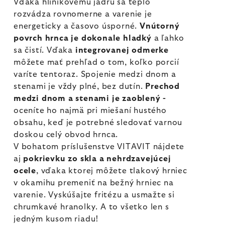
Vďaka hliníkovému jadru sa teplo
rozvádza rovnomerne a varenie je
energeticky a časovo úsporné.
Vnútorný
povrch hrnca je dokonale hladký
a ľahko
sa čistí. Vďaka
integrovanej odmerke
môžete mať prehľad o tom, koľko porcií
varíte tentoraz. Spojenie medzi dnom a
stenami je vždy plné, bez dutín.
Prechod
medzi dnom a stenami je zaoblený -
oceníte ho najmä pri miešaní hustého
obsahu, keď je potrebné sledovať varnou
doskou celý obvod hrnca.
V bohatom príslušenstve VITAVIT nájdete
aj
pokrievku zo skla a nehrdzavejúcej
ocele
, vďaka ktorej môžete tlakový hrniec
v okamihu premeniť na bežný hrniec na
varenie. Vyskúšajte fritézu a usmažte si
chrumkavé hranolky. A to všetko len s
jedným kusom riadu!