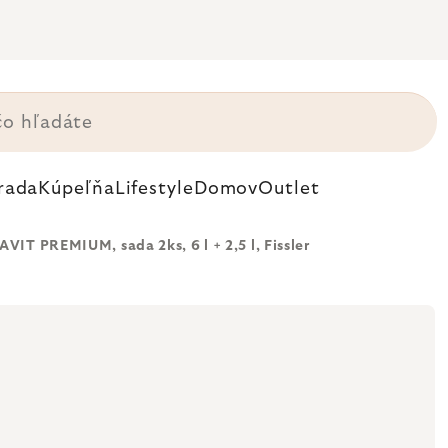
rada
Kúpeľňa
Lifestyle
Domov
Outlet
VIT PREMIUM, sada 2ks, 6 l + 2,5 l, Fissler