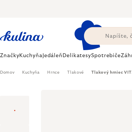
Prejsť
na
obsah
Značky
Kuchyňa
Jedáleň
Delikatesy
Spotrebiče
Záh
Domov
Kuchyňa
Hrnce
Tlakové
Tlakový hrniec VITA