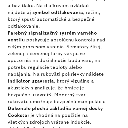
a bez tlaku. Na diaľkovom ovládači
nájdete aj
symbol odtlakovania
, režim,
ktorý spustí automatické a bezpečné
odtlakovanie.
Farebný signalizačný systém varného
ventilu
poskytuje absolútnu kontrolu nad
celým procesom varenia. Semafory žltej,
zelenej a červenej farby vás jasne
upozornia na dosiahnutie bodu varu, na
potrebu regulácie teploty alebo
napájania. Na rukoväti pokrievky nájdete
indikátor uzavretia
, ktorý vizuálne a
akusticky signalizuje, že hrniec je
bezpečne uzavretý. Moderný tvar
rukoväte umožňuje bezpečnú manipuláciu.
Dokonale plochá základňa varnej dosky
Cookstar
je vhodná na použitie na
všetkých zdrojoch vrátane indukcie.