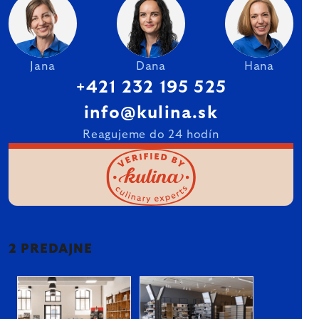
Jana
Dana
Hana
+421 232 195 525
info@kulina.sk
Reagujeme do 24 hodín
2 PREDAJNE