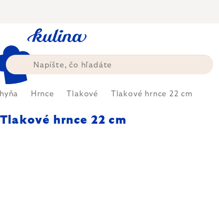
Prejsť
na
obsah
hyňa
Hrnce
Tlakové
Tlakové hrnce 22 cm
Tlakové hrnce 22 cm