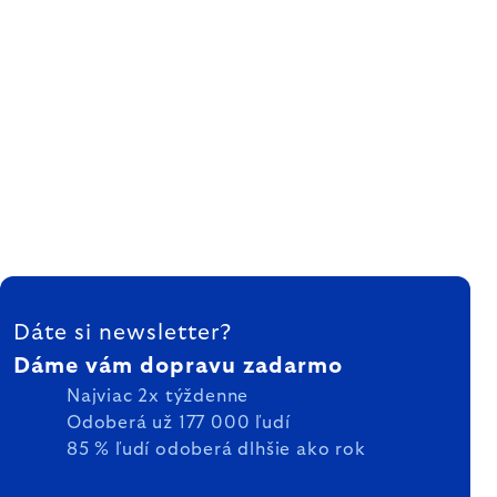
ZÁPÄTIE
Dáte si newsletter?
Dáme vám dopravu zadarmo
Najviac 2x týždenne
Odoberá už 177 000 ľudí
85 % ľudí odoberá dlhšie ako rok