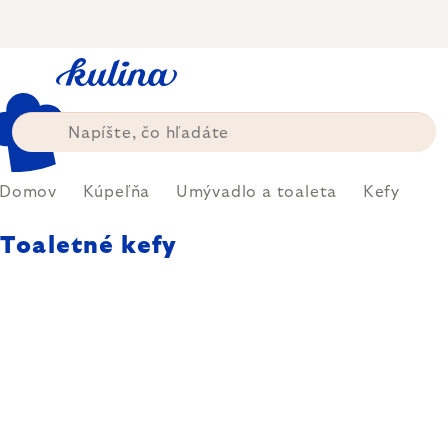
Prejsť
na
obsah
Domov
Kúpeľňa
Umývadlo a toaleta
Kefy
Toaletné kefy