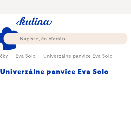
Prejsť
na
obsah
čky
Eva Solo
Univerzálne panvice Eva Solo
Univerzálne panvice Eva Solo