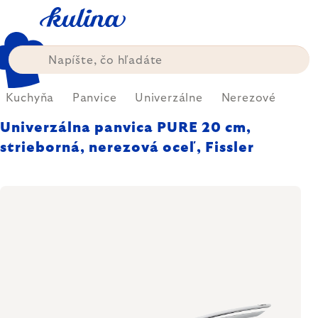
Prejsť
na
obsah
Kuchyňa
Panvice
Univerzálne
Nerezové
Univerzálna panvica PURE 20 cm,
strieborná, nerezová oceľ, Fissler