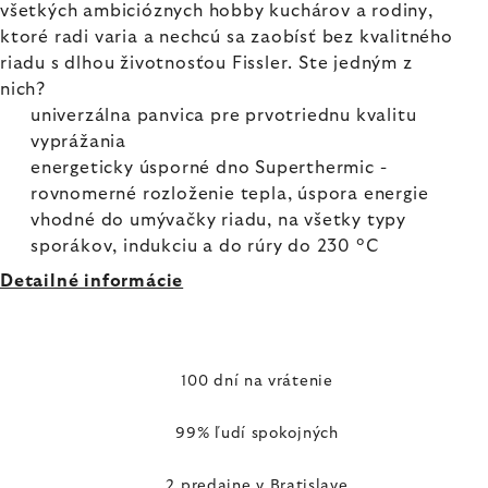
všetkých ambicióznych hobby kuchárov a rodiny,
ktoré radi varia a nechcú sa zaobísť bez kvalitného
riadu s dlhou životnosťou Fissler. Ste jedným z
nich?
univerzálna panvica pre prvotriednu kvalitu
vyprážania
energeticky úsporné dno Superthermic -
rovnomerné rozloženie tepla, úspora energie
vhodné do umývačky riadu, na všetky typy
sporákov, indukciu a do rúry do 230 °C
Detailné informácie
100 dní na vrátenie
99% ľudí spokojných
2 predajne v Bratislave