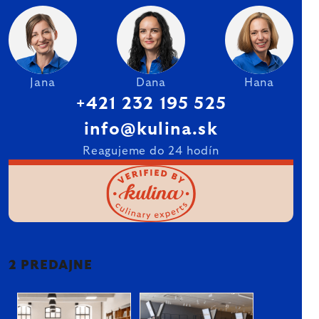
Jana
Dana
Hana
+421 232 195 525
info@kulina.sk
Reagujeme do 24 hodín
2 PREDAJNE