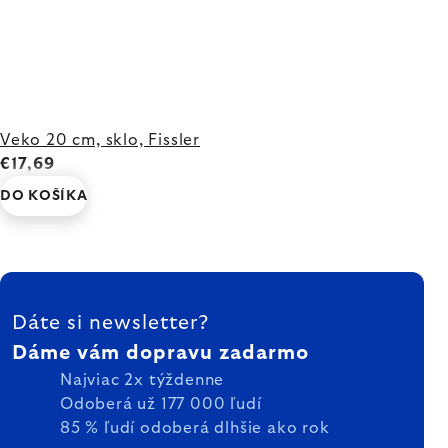
Veko 20 cm, sklo, Fissler
€17,69
DO KOŠÍKA
ZÁPÄTIE
Dáte si newsletter?
Dáme vám dopravu zadarmo
Najviac 2x týždenne
Odoberá už 177 000 ľudí
85 % ľudí odoberá dlhšie ako rok