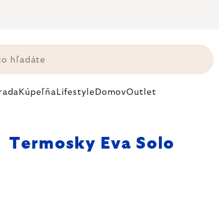
rada
Kúpeľňa
Lifestyle
Domov
Outlet
Termosky Eva Solo