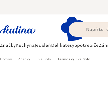
Prejsť
na
obsah
Značky
Kuchyňa
Jedáleň
Delikatesy
Spotrebiče
Záh
Domov
Značky
Eva Solo
Termosky Eva Solo