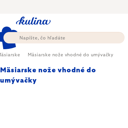
Prejsť
na
obsah
äsiarske
Mäsiarske nože vhodné do umývačky
Mäsiarske nože vhodné do
umývačky