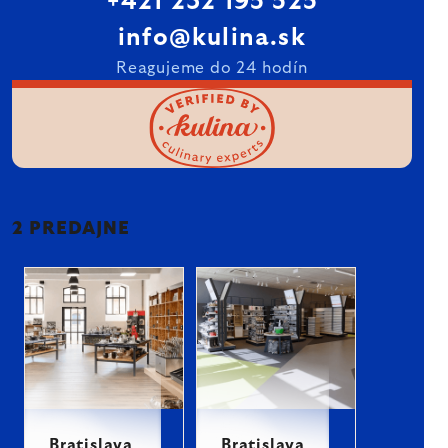
+421 232 195 525
info@kulina.sk
Reagujeme do 24 hodín
2 PREDAJNE
Bratislava
Bratislava