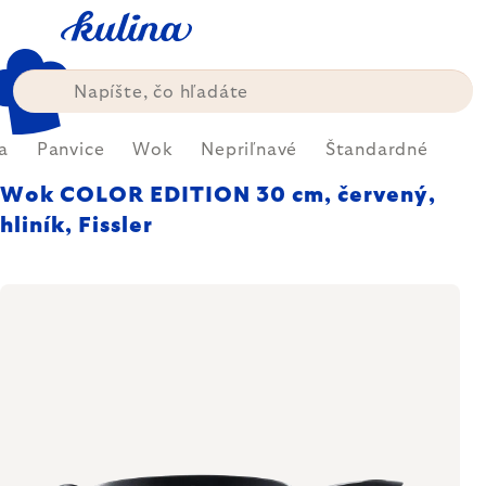
Prejsť
na
obsah
a
Panvice
Wok
Nepriľnavé
Štandardné
Wok COLOR EDITION 30 cm, červený,
hliník, Fissler