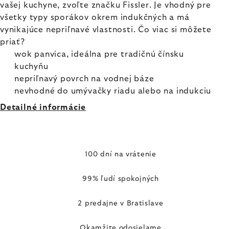
vašej kuchyne, zvoľte značku Fissler. Je vhodný pre
všetky typy sporákov okrem indukčných a má
vynikajúce nepriľnavé vlastnosti. Čo viac si môžete
priať?
wok panvica, ideálna pre tradičnú čínsku
kuchyňu
nepriľnavý povrch na vodnej báze
nevhodné do umývačky riadu alebo na indukciu
Detailné informácie
100 dní na vrátenie
99% ľudí spokojných
2 predajne v Bratislave
Okamžite odosielame