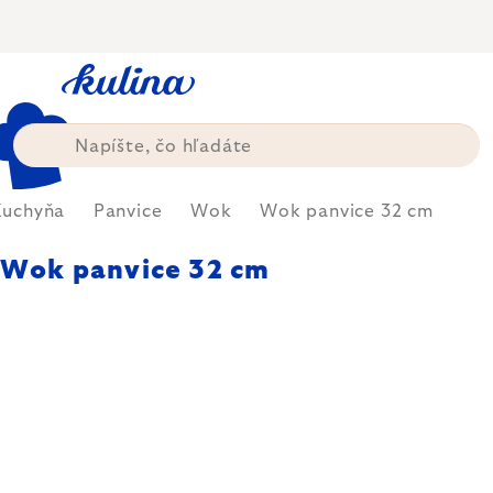
Prejsť
na
obsah
Kuchyňa
Panvice
Wok
Wok panvice 32 cm
Wok panvice 32 cm