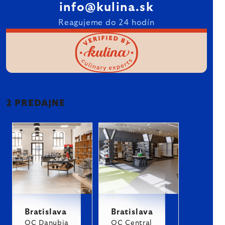
info@kulina.sk
Reagujeme do 24 hodín
2 PREDAJNE
Bratislava
Bratislava
OC Danubia
OC Central