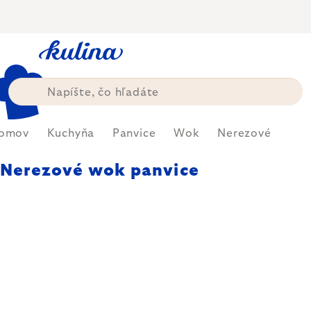
Prejsť
na
obsah
omov
Kuchyňa
Panvice
Wok
Nerezové
Nerezové wok panvice